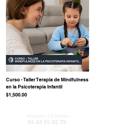
Curso - Taller Terapia de Mindfulness
en la Psicoterapia Infantil
Precio
$1,500.00
Atención a Clientes
55 43 55 02 79