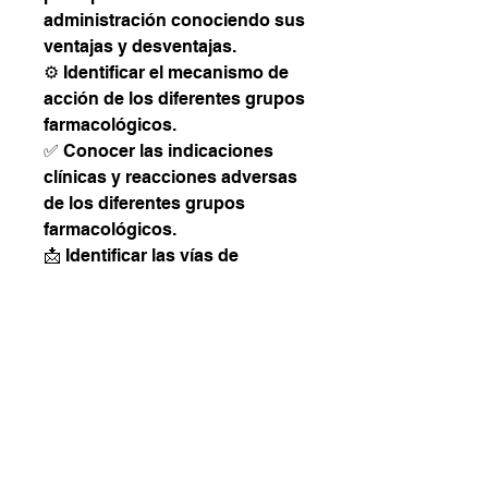
administración conociendo sus
ventajas y desventajas.
⚙️ Identificar el mecanismo de
acción de los diferentes grupos
farmacológicos.
✅ Conocer las indicaciones
clínicas y reacciones adversas
de los diferentes grupos
farmacológicos.
📩 Identificar las vías de
notificación de reacciones
adversas.
🩺 Integración de los
conocimientos adquiridos con
análisis de casos clínicos.
Fecha de inicio